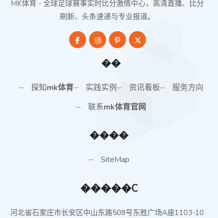
MK体育 - 全球足球赛事实时比分激情中心，高清直播、比分
刷新、头条速递与专业报道。
��
探知
mk体育
实践实例
资讯看板
服务方向
联系
mk体育官网
����
SiteMap
�����C
河北省石家庄市长安区中山东路508号东胜广场A座1103-10