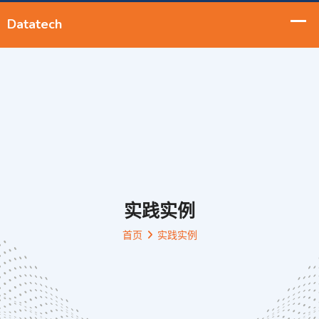
实践实例
首页
实践实例