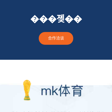
���졪��
合作洽谈