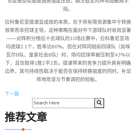
旦提速受阻或遭遇高强度压迫，缺乏稳定的阵地战破局手
段。
拉科鲁尼亚提速显成效的本质，在于将有限资源集中于转换
效率而非控球主导。这种策略在面对中下游球队时收效显著
——对阵积分榜后十名球队的10场比赛中，拉科鲁尼亚场
均进球2.1个，胜率达80%。但在对阵同组前四球队（如埃
瓦尔B队、皇家社会B队）时，场均控球率被压制至43%以
下，且仅取得1胜2平2负。提速带来的竞争力提升具有明确
边界，其可持续性取决于能否在保持转换锐度的同时，补足
阵地攻坚与节奏调控的短板。
下一篇
推荐文章