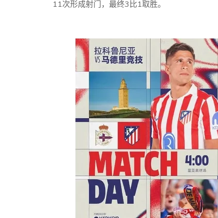
11次形成射门，最终3比1取胜。