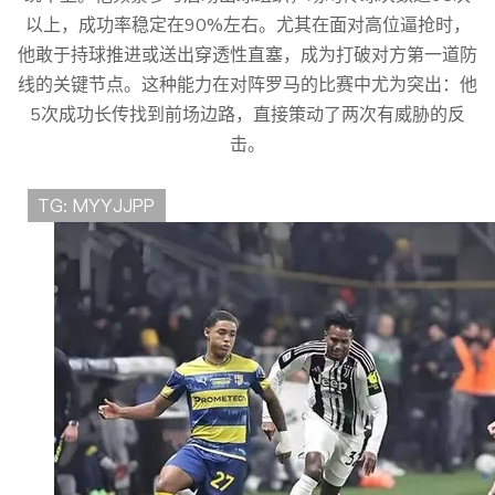
以上，成功率稳定在90%左右。尤其在面对高位逼抢时，
他敢于持球推进或送出穿透性直塞，成为打破对方第一道防
线的关键节点。这种能力在对阵罗马的比赛中尤为突出：他
5次成功长传找到前场边路，直接策动了两次有威胁的反
击。