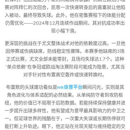
赛对阵拜仁的次回合，凯恩一次快速转身后的直塞就让他陷
入被动，最终导致失球。此外，他在密集赛程下的体能分配
仍需优化——2024年12月连续作战期间，其对抗成功率出
现小幅下滑。
更深层的挑战在于尤文整体战术对他的依赖度过高。一旦他
因停赛或伤病缺席，防线稳定性骤降。本赛季他缺席的3场
正式比赛，尤文全部未能零封，且场均失球达1.7个。这种
“单点依赖”在争冠或欧战淘汰赛阶段可能成为隐患，尤其当
对手针对性布置高空轰炸或快速转换时。
布雷默的头球建功看似是
mk体育平台
瞬间闪光，实则是其
角色进化与体系适配的必然结果。从单纯防守者到攻防枢
纽，他的价值已不局限于后防数据。若能持续保持健康并进
一步提升出球多样性，他有望成为意甲最具影响力的中卫之
一。但足球世界的残酷在于，一次重大失误或长期伤停就可
能打断上升轨迹。眼下，他正站在兑现天赋与维持稳定的交