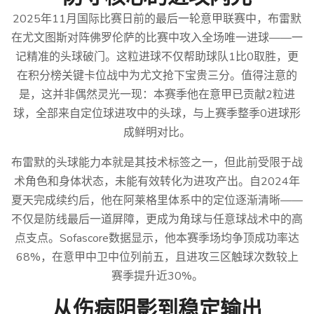
2025年11月国际比赛日前的最后一轮意甲联赛中，布雷默
在尤文图斯对阵佛罗伦萨的比赛中攻入全场唯一进球——一
记精准的头球破门。这粒进球不仅帮助球队1比0取胜，更
在积分榜关键卡位战中为尤文抢下宝贵三分。值得注意的
是，这并非偶然灵光一现：本赛季他在意甲已贡献2粒进
球，全部来自定位球进攻中的头球，与上赛季整季0进球形
成鲜明对比。
布雷默的头球能力本就是其技术标签之一，但此前受限于战
术角色和身体状态，未能有效转化为进攻产出。自2024年
夏天完成续约后，他在阿莱格里体系中的定位逐渐清晰——
不仅是防线最后一道屏障，更成为角球与任意球战术中的高
点支点。Sofascore数据显示，他本赛季场均争顶成功率达
68%，在意甲中卫中位列前五，且进攻三区触球次数较上
赛季提升近30%。
从伤病阴影到稳定输出