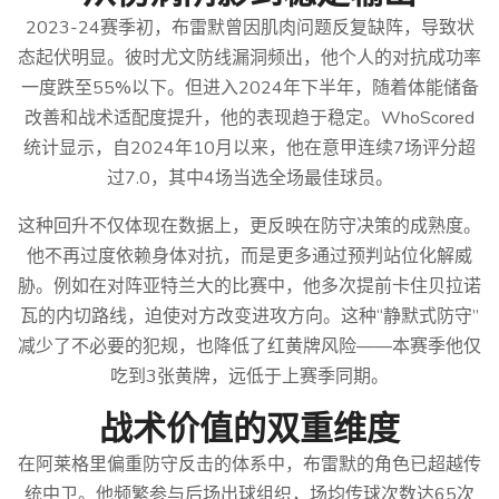
2023-24赛季初，布雷默曾因肌肉问题反复缺阵，导致状
态起伏明显。彼时尤文防线漏洞频出，他个人的对抗成功率
一度跌至55%以下。但进入2024年下半年，随着体能储备
改善和战术适配度提升，他的表现趋于稳定。WhoScored
统计显示，自2024年10月以来，他在意甲连续7场评分超
过7.0，其中4场当选全场最佳球员。
这种回升不仅体现在数据上，更反映在防守决策的成熟度。
他不再过度依赖身体对抗，而是更多通过预判站位化解威
胁。例如在对阵亚特兰大的比赛中，他多次提前卡住贝拉诺
瓦的内切路线，迫使对方改变进攻方向。这种“静默式防守”
减少了不必要的犯规，也降低了红黄牌风险——本赛季他仅
吃到3张黄牌，远低于上赛季同期。
战术价值的双重维度
在阿莱格里偏重防守反击的体系中，布雷默的角色已超越传
统中卫。他频繁参与后场出球组织，场均传球次数达65次