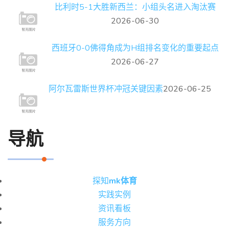
比利时5-1大胜新西兰：小组头名进入淘汰赛
2026-06-30
西班牙0-0佛得角成为H组排名变化的重要起点
2026-06-27
阿尔瓦雷斯世界杯冲冠关键因素
2026-06-25
导航
探知
mk体育
实践实例
资讯看板
服务方向