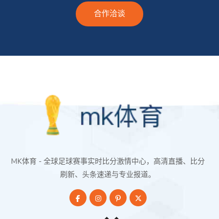
合作洽谈
MK体育 - 全球足球赛事实时比分激情中心，高清直播、比分
刷新、头条速递与专业报道。