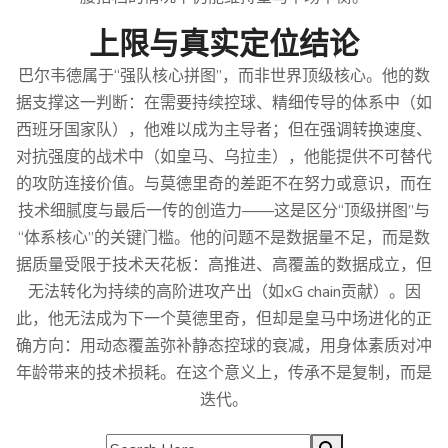
上限与真实定位结论
巴尔韦德属于“强队核心拼图”，而非世界顶级核心。他的数
据支撑这一判断：在需要持续控球、精细传导的体系中（如
西班牙国家队），他难以成为主导者；但在强调转换速度、
对抗强度的战术中（如皇马、乌拉圭），他能提供不可替代
的攻防连接价值。与莫德里奇的差距不在努力或意识，而在
技术细腻度与最后一传的创造力——这是区分“顶级拼图”与
“体系核心”的关键门槛。他的问题不是数据量不足，而是数
据质量受限于技术天花板：高推进、高覆盖的数据成立，但
无法转化为持续的高阶进攻产出（如xG chain贡献）。因
此，他无法成为下一个莫德里奇，但却是皇马中场进化的正
确方向：用动态覆盖弥补静态控球的衰减，用身体素质对冲
年龄带来的技术损耗。在这个意义上，传承不是复制，而是
迭代。