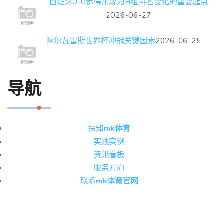
西班牙0-0佛得角成为H组排名变化的重要起点
2026-06-27
阿尔瓦雷斯世界杯冲冠关键因素
2026-06-25
导航
探知
mk体育
实践实例
资讯看板
服务方向
联系
mk体育官网