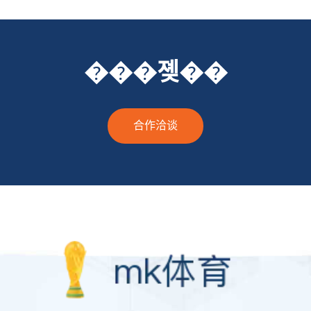
���졪��
合作洽谈