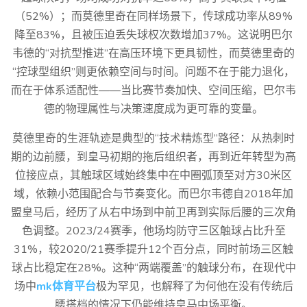
（52%）；而莫德里奇在同样场景下，传球成功率从89%
降至83%，且被压迫丢失球权次数增加37%。这说明巴尔
韦德的“对抗型推进”在高压环境下更具韧性，而莫德里奇的
“控球型组织”则更依赖空间与时间。问题不在于能力退化，
而在于体系适配性——当比赛节奏加快、空间压缩，巴尔韦
德的物理属性与决策速度成为更可靠的变量。
莫德里奇的生涯轨迹是典型的“技术精炼型”路径：从热刺时
期的边前腰，到皇马初期的拖后组织者，再到近年转型为高
位接应点，其触球区域始终集中在中圈弧顶至对方30米区
域，依赖小范围配合与节奏变化。而巴尔韦德自2018年加
盟皇马后，经历了从右中场到中前卫再到实际后腰的三次角
色调整。2023/24赛季，他场均防守三区触球占比升至
31%，较2020/21赛季提升12个百分点，同时前场三区触
球占比稳定在28%。这种“两端覆盖”的触球分布，在现代中
场中
mk体育平台
极为罕见，也解释了为何他在没有传统后
腰搭档的情况下仍能维持皇马中场平衡。