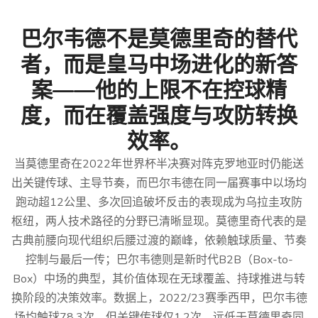
巴尔韦德不是莫德里奇的替代
者，而是皇马中场进化的新答
案——他的上限不在控球精
度，而在覆盖强度与攻防转换
效率。
当莫德里奇在2022年世界杯半决赛对阵克罗地亚时仍能送
出关键传球、主导节奏，而巴尔韦德在同一届赛事中以场均
跑动超12公里、多次回追破坏反击的表现成为乌拉圭攻防
枢纽，两人技术路径的分野已清晰显现。莫德里奇代表的是
古典前腰向现代组织后腰过渡的巅峰，依赖触球质量、节奏
控制与最后一传；巴尔韦德则是新时代B2B（Box-to-
Box）中场的典型，其价值体现在无球覆盖、持球推进与转
换阶段的决策效率。数据上，2022/23赛季西甲，巴尔韦德
场均触球78.3次，但关键传球仅1.2次，远低于莫德里奇同