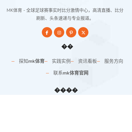
MK体育 - 全球足球赛事实时比分激情中心，高清直播、比分
刷新、头条速递与专业报道。
��
探知
mk体育
实践实例
资讯看板
服务方向
联系
mk体育官网
����
SiteMap
�����C