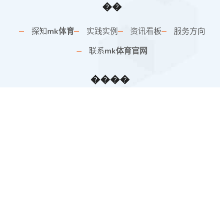
��
探知
mk体育
实践实例
资讯看板
服务方向
联系
mk体育官网
����
SiteMap
�����C
河北省石家庄市长安区中山东路508号东胜广场A座1103-10
室
nationalized@163.com
13571048015