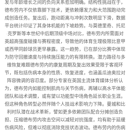
发与年龄增长之间的负向关系愈加明确。结构性挑战在于，
德布劳内不仅依靠脚下技术，更依赖爆发力和大范围跑动完
成创造任务。复出后，跑动距离与冲刺次数明显下滑，数据
平台统计印证了其身体机能的下坡趋势。与莫德里奇、托尼
·克罗斯等本世纪中后期顶级中场对比，德布劳内所需面对
英超高强度碰撞与赛程密度，导致他的体育生理极限比意甲
或西甲同龄球员更早暴露。这一趋势，已在部分比赛中体现
为防守回撤速度与持续施压能力的有限转换。潜力路径与多
维恢复难题德布劳内的康复周期及复出效果受限于客观环
节，既包括伤病本身的性质、恢复进度，也涵盖瓜迪奥拉对
阵容微调的容忍度。部分专家在英国主流体育媒体分析认
为，德布劳内如能控制肌肉与关节伤病，再辅以高水平体能
团队和战术调整，或有望以功能型中场角色延长职业生涯。
但这种角色转型必然伴随个人技战术影响力下降。曼城和比
利时队潜在战术革新，譬如更多依赖团队配合分摊创造负
担、压缩德布劳内攻击空间以减轻对抗强度，均有助于延缓
伤病风险，但难以彻底消除竞技状态波动。德布劳内的伤病