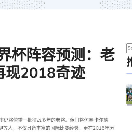
世界杯阵容预测：老
现2018奇迹
概率仍将倚重一批征战多年的老将。像门将何塞·卡尔德
伊等人，不仅具备丰富的国际比赛经验，更在2018年历