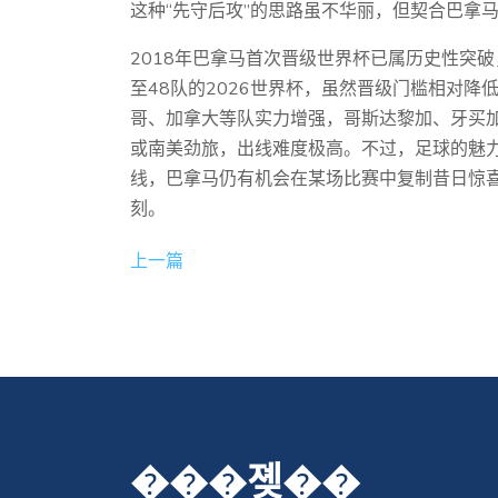
这种“先守后攻”的思路虽不华丽，但契合巴拿
2018年巴拿马首次晋级世界杯已属历史性突
至48队的2026世界杯，虽然晋级门槛相对
哥、加拿大等队实力增强，哥斯达黎加、牙买
或南美劲旅，出线难度极高。不过，足球的魅
线，巴拿马仍有机会在某场比赛中复制昔日惊
刻。
上一篇
���졪��