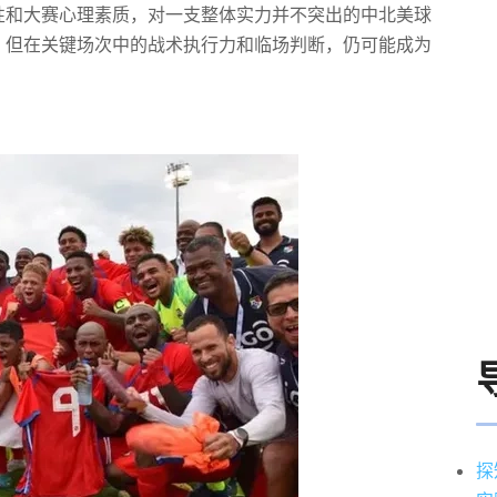
性和大赛心理素质，对一支整体实力并不突出的中北美球
，但在关键场次中的战术执行力和临场判断，仍可能成为
探