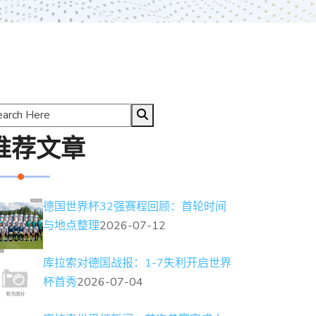
推荐文章
德国世界杯32强赛程回顾：首轮时间
与地点整理
2026-07-12
库拉索对德国战报：1-7失利开启世界
杯首秀
2026-07-04