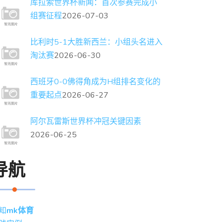
库拉索世界杯新闻：首次参赛完成小
组赛征程
2026-07-03
比利时5-1大胜新西兰：小组头名进入
淘汰赛
2026-06-30
西班牙0-0佛得角成为H组排名变化的
重要起点
2026-06-27
阿尔瓦雷斯世界杯冲冠关键因素
2026-06-25
导航
知
mk体育