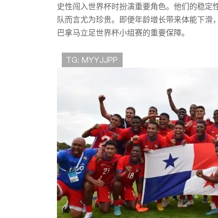
史性闯入世界杯时扮演重要角色。他们的稳定
队而言尤为珍贵。即便年龄增长带来体能下滑
巴拿马立足世界杯小组赛的重要保障。