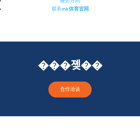
服务方向
联系
mk体育官网
���졪��
合作洽谈