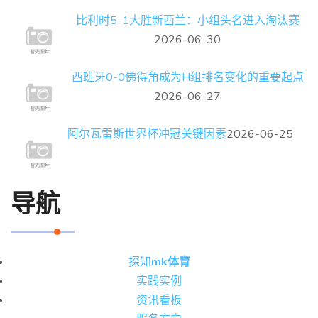
比利时5-1大胜新西兰：小组头名进入淘汰赛
2026-06-30
西班牙0-0佛得角成为H组排名变化的重要起点
2026-06-27
阿尔瓦雷斯世界杯冲冠关键因素
2026-06-25
导航
探知
mk体育
实践实例
资讯看板