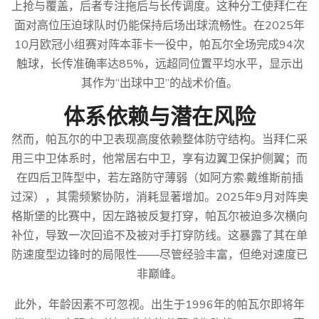
上抢与覆盖，后者专注拖后与长传调度。这种分工使拜仁在
面对高位压迫球队时仍能保持后场出球流畅性。在2025年
10月欧冠小组赛对阵本菲卡一役中，帕瓦尔全场完成94次
触球，长传准确率达85%，远超同位置平均水平，显示出
其作为“出球中卫”的战术价值。
体系依赖与潜在风险
然而，帕瓦尔的中卫表现高度依赖整体防守结构。当拜仁采
用三中卫体系时，他常居右中卫，享有边翼卫保护侧翼；而
在四后卫阵型中，若左路防守薄弱（如阿方索·戴维斯前插
过深），其需频繁协防，消耗显著增加。2025年9月对阵奥
格斯堡的比赛中，因左路被反复打穿，帕瓦尔被迫多次横向
补位，导致一次回追不及被对手打穿防线。这暴露了其在单
防速度型边锋时的局限性——尽管经验丰富，但绝对速度已
非巅峰。
此外，年龄因素不可忽视。出生于1996年的帕瓦尔即将年