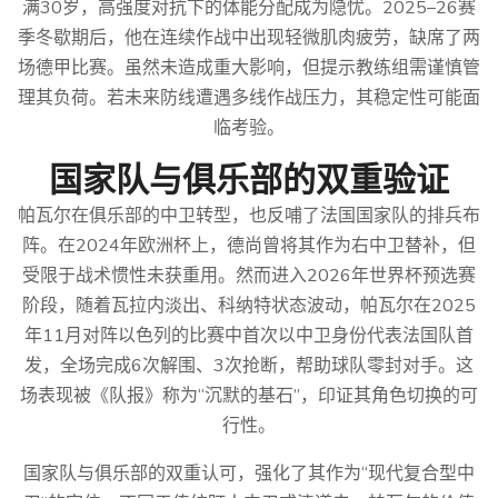
满30岁，高强度对抗下的体能分配成为隐忧。2025–26赛
季冬歇期后，他在连续作战中出现轻微肌肉疲劳，缺席了两
场德甲比赛。虽然未造成重大影响，但提示教练组需谨慎管
理其负荷。若未来防线遭遇多线作战压力，其稳定性可能面
临考验。
国家队与俱乐部的双重验证
帕瓦尔在俱乐部的中卫转型，也反哺了法国国家队的排兵布
阵。在2024年欧洲杯上，德尚曾将其作为右中卫替补，但
受限于战术惯性未获重用。然而进入2026年世界杯预选赛
阶段，随着瓦拉内淡出、科纳特状态波动，帕瓦尔在2025
年11月对阵以色列的比赛中首次以中卫身份代表法国队首
发，全场完成6次解围、3次抢断，帮助球队零封对手。这
场表现被《队报》称为“沉默的基石”，印证其角色切换的可
行性。
国家队与俱乐部的双重认可，强化了其作为“现代复合型中