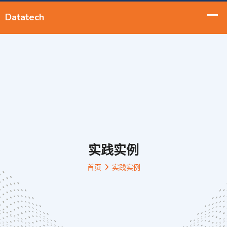
实践实例
首页
实践实例