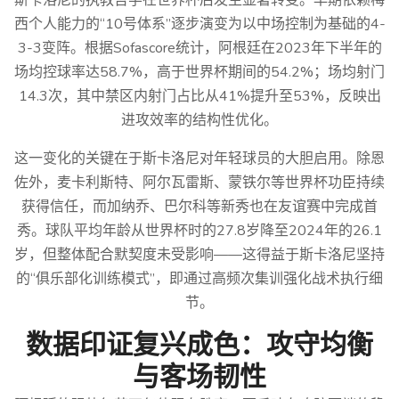
斯卡洛尼的执教哲学在世界杯后发生显著转变。早期依赖梅
西个人能力的“10号体系”逐步演变为以中场控制为基础的4-
3-3变阵。根据Sofascore统计，阿根廷在2023年下半年的
场均控球率达58.7%，高于世界杯期间的54.2%；场均射门
14.3次，其中禁区内射门占比从41%提升至53%，反映出
进攻效率的结构性优化。
这一变化的关键在于斯卡洛尼对年轻球员的大胆启用。除恩
佐外，麦卡利斯特、阿尔瓦雷斯、蒙铁尔等世界杯功臣持续
获得信任，而加纳乔、巴尔科等新秀也在友谊赛中完成首
秀。球队平均年龄从世界杯时的27.8岁降至2024年的26.1
岁，但整体配合默契度未受影响——这得益于斯卡洛尼坚持
的“俱乐部化训练模式”，即通过高频次集训强化战术执行细
节。
数据印证复兴成色：攻守均衡
与客场韧性